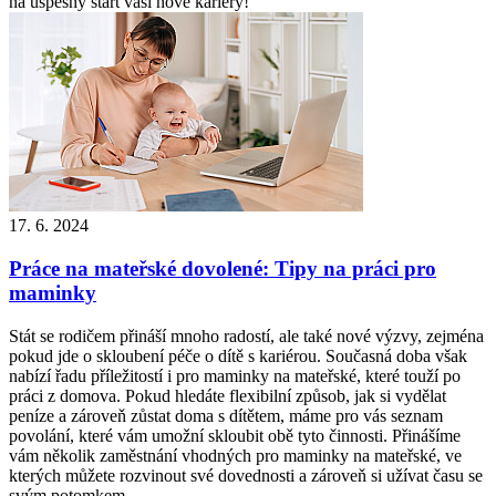
na úspěšný start vaší nové kariéry!
17. 6. 2024
Práce na mateřské dovolené: Tipy na práci pro
maminky
Stát se rodičem přináší mnoho radostí, ale také nové výzvy, zejména
pokud jde o skloubení péče o dítě s kariérou. Současná doba však
nabízí řadu příležitostí i pro maminky na mateřské, které touží po
práci z domova. Pokud hledáte flexibilní způsob, jak si vydělat
peníze a zároveň zůstat doma s dítětem, máme pro vás seznam
povolání, které vám umožní skloubit obě tyto činnosti. Přinášíme
vám několik zaměstnání vhodných pro maminky na mateřské, ve
kterých můžete rozvinout své dovednosti a zároveň si užívat času se
svým potomkem.