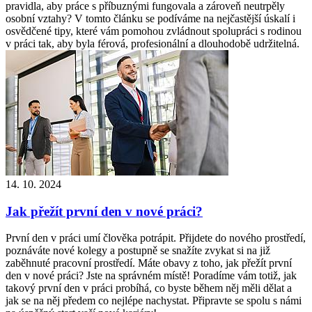
pravidla, aby práce s příbuznými fungovala a zároveň neutrpěly
osobní vztahy? V tomto článku se podíváme na nejčastější úskalí i
osvědčené tipy, které vám pomohou zvládnout spolupráci s rodinou
v práci tak, aby byla férová, profesionální a dlouhodobě udržitelná.
14. 10. 2024
Jak přežít první den v nové práci?
První den v práci umí člověka potrápit. Přijdete do nového prostředí,
poznáváte nové kolegy a postupně se snažíte zvykat si na již
zaběhnuté pracovní prostředí. Máte obavy z toho, jak přežít první
den v nové práci? Jste na správném místě! Poradíme vám totiž, jak
takový první den v práci probíhá, co byste během něj měli dělat a
jak se na něj předem co nejlépe nachystat. Připravte se spolu s námi