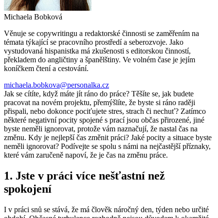
Michaela Bobková
Věnuje se copywritingu a redaktorské činnosti se zaměřením na
témata týkající se pracovního prostředí a seberozvoje. Jako
vystudovaná hispanistka má zkušenosti s editorskou činností,
překladem do angličtiny a španělštiny. Ve volném čase je jejím
koníčkem čtení a cestování.
michaela.bobkova@personalka.cz
Jak se cítíte, když máte jít ráno do práce? Těšíte se, jak budete
pracovat na novém projektu, přemýšlíte, že byste si ráno raději
přispali, nebo dokonce pociťujete stres, strach či nechuť? Zatímco
některé negativní pocity spojené s prací jsou občas přirozené, jiné
byste neměli ignorovat, protože vám naznačují, že nastal čas na
změnu. Kdy je nejlepší čas změnit práci? Jaké pocity a situace byste
neměli ignorovat? Podívejte se spolu s námi na nejčastější příznaky,
které vám zaručeně napoví, že je čas na změnu práce.
1. Jste v práci více nešťastní než
spokojení
I v práci snů se stává, že má člověk náročný den, týden nebo určité