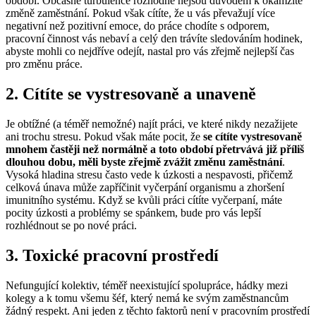
období. Občasné turbulence rozhodně nejsou důvodem k okamžité
změně zaměstnání. Pokud však cítíte, že u vás převažují více
negativní než pozitivní emoce, do práce chodíte s odporem,
pracovní činnost vás nebaví a celý den trávíte sledováním hodinek,
abyste mohli co nejdříve odejít, nastal pro vás zřejmě nejlepší čas
pro změnu práce.
2. Cítíte se vystresovaně a unaveně
Je obtížné (a téměř nemožné) najít práci, ve které nikdy nezažijete
ani trochu stresu. Pokud však máte pocit, že
se cítíte vystresovaně
mnohem častěji než normálně a toto období přetrvává již příliš
dlouhou dobu, měli byste zřejmě zvážit změnu zaměstnání
.
Vysoká hladina stresu často vede k úzkosti a nespavosti, přičemž
celková únava může zapříčinit vyčerpání organismu a zhoršení
imunitního systému. Když se kvůli práci cítíte vyčerpaní, máte
pocity úzkosti a problémy se spánkem, bude pro vás lepší
rozhlédnout se po nové práci.
3. Toxické pracovní prostředí
Nefungující kolektiv, téměř neexistující spolupráce, hádky mezi
kolegy a k tomu všemu šéf, který nemá ke svým zaměstnancům
žádný respekt. Ani jeden z těchto faktorů není v pracovním prostředí