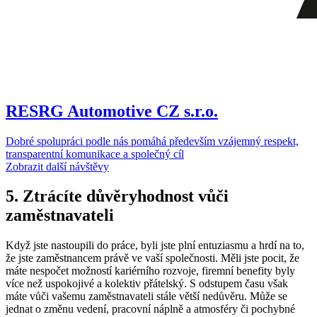
RESRG Automotive CZ s.r.o.
Dobré spolupráci podle nás pomáhá především vzájemný respekt,
transparentní komunikace a společný cíl
Zobrazit další návštěvy
5. Ztrácíte důvěryhodnost vůči
zaměstnavateli
Když jste nastoupili do práce, byli jste plní entuziasmu a hrdí na to,
že jste zaměstnancem právě ve vaší společnosti. Měli jste pocit, že
máte nespočet možností kariérního rozvoje, firemní benefity byly
více než uspokojivé a kolektiv přátelský. S odstupem času však
máte vůči vašemu zaměstnavateli stále větší nedůvěru. Může se
jednat o změnu vedení, pracovní náplně a atmosféry či pochybné