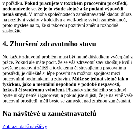
v pořádku.
Pokud pracujete v toxickém pracovním prostředí,
nedomnívejte se, že je to všude stejné a že podání výpovědi
nemá smysl.
V mnoha společnostech zaměstnavatelé kladou důraz
na pozitivní vztahy v kolektivu a well-being svých zaměstnanců,
proto myslete na to, že si takovou pozitivní změnu rozhodně
zasloužíte.
4. Zhoršení zdravotního stavu
Ne každý zdravotní problém musí být nutně důsledkem vyčerpání z
práce. Pokud ale máte pocit, že se váš zdravotní stav zhoršuje kvůli
zvýšené pracovní zátěži a toxickému či stresujícímu pracovnímu
prostředí, je důležité si lépe posvítit na možnou spojitost mezi
pracovními podmínkami a zdravím.
Může se jednat stejně tak o
fyzickou, jako o mentální nepohodu v podobě nespavosti,
úzkosti či syndromu vyhoření.
Příznaky zhoršujícího se zdraví
byste nikdy neměli ignorovat, a pokud jste si jisti, že je na vině vaše
pracovní prostředí, měli byste se zamyslet nad změnou zaměstnání.
Na návštěvě u zaměstnavatelů
Zobrazit další návštěvy