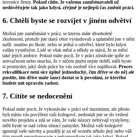
investice firmy.
Pokud cítíte, že vašemu zaměstnavateli už
nedůvěřujete tak jako kdysi, zřejmě je nejlepší čas změnit práci.
6. Chtěli byste se rozvíjet v jiném odvětví
Možná jste zaměstnáni v práci, se kterou máte dlouholeté
zkušenosti, protože jste daný obor vystudovali a uplatnění jste v něm
našli snadno po škole, nebo se jedná o odvětví, které bylo kdysi
vaším vysněným. Lidé se však mění a někdy se stává, že se mění
také jejich ambice. Pokud máte pocit, že v práci zůstáváte spíše ze
setrvačnosti nebo strachu, že v ničem jiném nejste dobří, měli byste
si promyslet, jaký druh práce by vás osobně více naplňoval.
Proces
rekvalifikace není sice úplně jednoduchý, čím dříve se do něj ale
pustíte, tím dříve máte šanci dostat se k povolání, ze kterého
budete mít opravdu radost.
7. Cítíte se nedocenění
Pokud máte pocit, že vykonáváte v práci své maximum, ale přesto
byli místo vás povýšeni vaši kolegové, nedostali jste se do vedení
nového projektu a zdá se vám, že vaše názory nebývají vyslyšeny,
měli byste se nad celou situací zamyslet. Možná vaši kolegové
ignorují vaše návrhy a později je za ně oceněn někdo jiný nebo váš
tým prostě nespolupracuje a nekomunikuje tak jako kdysi. Pokud