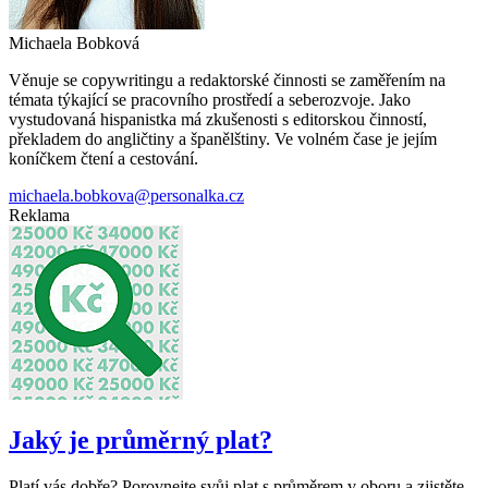
Michaela Bobková
Věnuje se copywritingu a redaktorské činnosti se zaměřením na
témata týkající se pracovního prostředí a seberozvoje. Jako
vystudovaná hispanistka má zkušenosti s editorskou činností,
překladem do angličtiny a španělštiny. Ve volném čase je jejím
koníčkem čtení a cestování.
michaela.bobkova@personalka.cz
Reklama
Jaký je průměrný plat?
Platí vás dobře? Porovnejte svůj plat s průměrem v oboru a zjistěte,