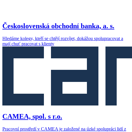
Československá obchodní banka, a. s.
Hledáme kolegy, kteří se chtějí rozvíjet, dokážou spolupracovat a
mají chuť pracovat s klienty
CAMEA, spol. s r.o.
Pracovní prostředí v CAMEA je založené na úzké spolupráci lidí z