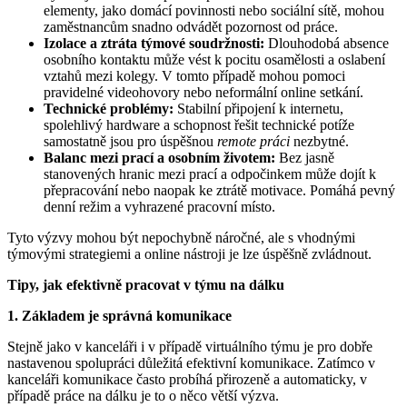
elementy, jako domácí povinnosti nebo sociální sítě, mohou
zaměstnancům snadno odvádět pozornost od práce.
Izolace a ztráta týmové soudržnosti:
Dlouhodobá absence
osobního kontaktu může vést k pocitu osamělosti a oslabení
vztahů mezi kolegy. V tomto případě mohou pomoci
pravidelné videohovory nebo neformální online setkání.
Technické problémy:
Stabilní připojení k internetu,
spolehlivý hardware a schopnost řešit technické potíže
samostatně jsou pro úspěšnou
remote práci
nezbytné.
Balanc mezi prací a osobním životem:
Bez jasně
stanovených hranic mezi prací a odpočinkem může dojít k
přepracování nebo naopak ke ztrátě motivace. Pomáhá pevný
denní režim a vyhrazené pracovní místo.
Tyto výzvy mohou být nepochybně náročné, ale s vhodnými
týmovými strategiemi a online nástroji je lze úspěšně zvládnout.
Tipy, jak efektivně pracovat v týmu na dálku
1. Základem je správná komunikace
Stejně jako v kanceláři i v případě virtuálního týmu je pro dobře
nastavenou spolupráci důležitá efektivní komunikace. Zatímco v
kanceláři komunikace často probíhá přirozeně a automaticky, v
případě práce na dálku je to o něco větší výzva.