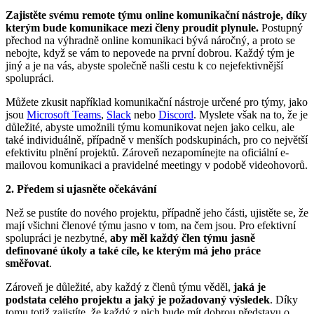
Zajistěte svému remote týmu online komunikační nástroje, díky
kterým bude komunikace mezi členy proudit plynule.
Postupný
přechod na výhradně online komunikaci bývá náročný, a proto se
nebojte, když se vám to nepovede na první dobrou. Každý tým je
jiný a je na vás, abyste společně našli cestu k co nejefektivnější
spolupráci.
Můžete zkusit například komunikační nástroje určené pro týmy, jako
jsou
Microsoft Teams
,
Slack
nebo
Discord
. Myslete však na to, že je
důležité, abyste umožnili týmu komunikovat nejen jako celku, ale
také individuálně, případně v menších podskupinách, pro co největší
efektivitu plnění projektů. Zároveň nezapomínejte na oficiální e-
mailovou komunikaci a pravidelné meetingy v podobě videohovorů.
2. Předem si ujasněte očekávání
Než se pustíte do nového projektu, případně jeho části, ujistěte se, že
mají všichni členové týmu jasno v tom, na čem jsou. Pro efektivní
spolupráci je nezbytné,
aby měl každý člen týmu jasně
definované úkoly a také cíle, ke kterým má jeho práce
směřovat
.
Zároveň je důležité, aby každý z členů týmu věděl,
jaká je
podstata celého projektu a jaký je požadovaný výsledek
. Díky
tomu totiž zajistíte, že každý z nich bude mít dobrou představu o