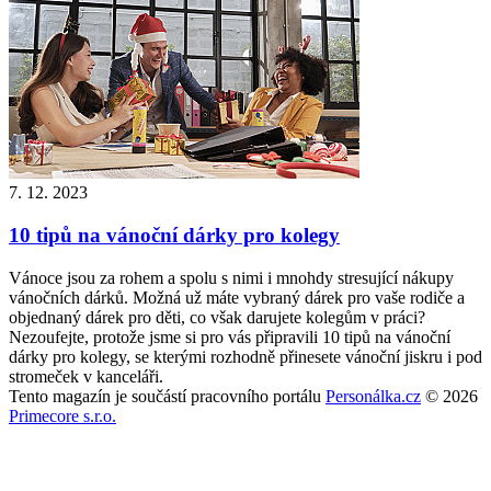
7. 12. 2023
10 tipů na vánoční dárky pro kolegy
Vánoce jsou za rohem a spolu s nimi i mnohdy stresující nákupy
vánočních dárků. Možná už máte vybraný dárek pro vaše rodiče a
objednaný dárek pro děti, co však darujete kolegům v práci?
Nezoufejte, protože jsme si pro vás připravili 10 tipů na vánoční
dárky pro kolegy, se kterými rozhodně přinesete vánoční jiskru i pod
stromeček v kanceláři.
Tento magazín je součástí pracovního portálu
Personálka.cz
© 2026
Primecore s.r.o.