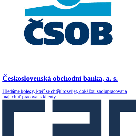
Československá obchodní banka, a. s.
Hledáme kolegy, kteří se chtějí rozvíjet, dokážou spolupracovat a
mají chuť pracovat s klienty