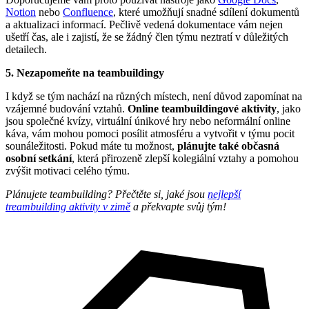
Notion
nebo
Confluence
, které umožňují snadné sdílení dokumentů
a aktualizaci informací. Pečlivě vedená dokumentace vám nejen
ušetří čas, ale i zajistí, že se žádný člen týmu neztratí v důležitých
detailech.
5. Nezapomeňte na teambuildingy
I když se tým nachází na různých místech, není důvod zapomínat na
vzájemné budování vztahů.
Online teambuildingové aktivity
, jako
jsou společné kvízy, virtuální únikové hry nebo neformální online
káva, vám mohou pomoci posílit atmosféru a vytvořit v týmu pocit
sounáležitosti. Pokud máte tu možnost,
plánujte také občasná
osobní setkání
, která přirozeně zlepší kolegiální vztahy a pomohou
zvýšit motivaci celého týmu.
Plánujete teambuilding? Přečtěte si, jaké jsou
nejlepší
treambuilding aktivity v zimě
a překvapte svůj tým!