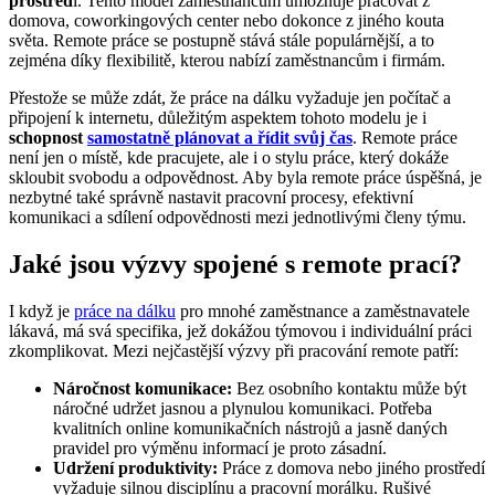
prostřed
í. Tento model zaměstnancům umožňuje pracovat z
domova, coworkingových center nebo dokonce z jiného kouta
světa. Remote práce se postupně stává stále populárnější, a to
zejména díky flexibilitě, kterou nabízí zaměstnancům i firmám.
Přestože se může zdát, že práce na dálku vyžaduje jen počítač a
připojení k internetu, důležitým aspektem tohoto modelu je i
schopnost
samostatně plánovat a řídit svůj čas
. Remote práce
není jen o místě, kde pracujete, ale i o stylu práce, který dokáže
skloubit svobodu a odpovědnost. Aby byla remote práce úspěšná, je
nezbytné také správně nastavit pracovní procesy, efektivní
komunikaci a sdílení odpovědnosti mezi jednotlivými členy týmu.
Jaké jsou výzvy spojené s remote prací?
I když je
práce na dálku
pro mnohé zaměstnance a zaměstnavatele
lákavá, má svá specifika, jež dokážou týmovou i individuální práci
zkomplikovat. Mezi nejčastější výzvy při pracování remote patří:
Náročnost komunikace:
Bez osobního kontaktu může být
náročné udržet jasnou a plynulou komunikaci. Potřeba
kvalitních online komunikačních nástrojů a jasně daných
pravidel pro výměnu informací je proto zásadní.
Udržení produktivity:
Práce z domova nebo jiného prostředí
vyžaduje silnou disciplínu a pracovní morálku. Rušivé