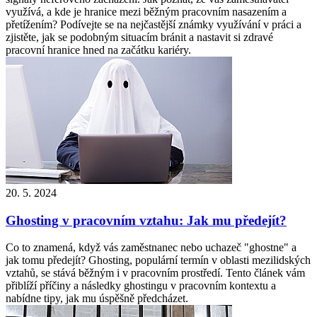
využívá, a kde je hranice mezi běžným pracovním nasazením a
přetížením? Podívejte se na nejčastější známky využívání v práci a
zjistěte, jak se podobným situacím bránit a nastavit si zdravé
pracovní hranice hned na začátku kariéry.
20. 5. 2024
Ghosting v pracovním vztahu: Jak mu předejít?
Co to znamená, když vás zaměstnanec nebo uchazeč "ghostne" a
jak tomu předejít? Ghosting, populární termín v oblasti mezilidských
vztahů, se stává běžným i v pracovním prostředí. Tento článek vám
přiblíží příčiny a následky ghostingu v pracovním kontextu a
nabídne tipy, jak mu úspěšně předcházet.