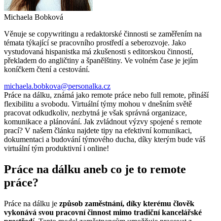
Michaela Bobková
Věnuje se copywritingu a redaktorské činnosti se zaměřením na
témata týkající se pracovního prostředí a seberozvoje. Jako
vystudovaná hispanistka má zkušenosti s editorskou činností,
překladem do angličtiny a španělštiny. Ve volném čase je jejím
koníčkem čtení a cestování.
michaela.bobkova@personalka.cz
Práce na dálku, známá jako remote práce nebo full remote, přináší
flexibilitu a svobodu. Virtuální týmy mohou v dnešním světě
pracovat odkudkoliv, nezbytná je však správná organizace,
komunikace a plánování. Jak zvládnout výzvy spojené s remote
prací? V našem článku najdete tipy na efektivní komunikaci,
dokumentaci a budování týmového ducha, díky kterým bude váš
virtuální tým produktivní i online!
Práce na dálku aneb co je to remote
práce?
Práce na dálku je
způsob zaměstnání, díky kterému člověk
vykonává svou pracovní činnost mimo tradiční kancelářské