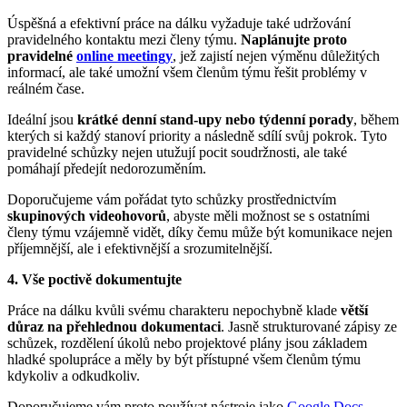
Úspěšná a efektivní práce na dálku vyžaduje také udržování
pravidelného kontaktu mezi členy týmu.
Naplánujte proto
pravidelné
online meetingy
, jež zajistí nejen výměnu důležitých
informací, ale také umožní všem členům týmu řešit problémy v
reálném čase.
Ideální jsou
krátké denní stand-upy nebo týdenní porady
, během
kterých si každý stanoví priority a následně sdílí svůj pokrok. Tyto
pravidelné schůzky nejen utužují pocit soudržnosti, ale také
pomáhají předejít nedorozuměním.
Doporučujeme vám pořádat tyto schůzky prostřednictvím
skupinových videohovorů
, abyste měli možnost se s ostatními
členy týmu vzájemně vidět, díky čemu může být komunikace nejen
příjemnější, ale i efektivnější a srozumitelnější.
4. Vše poctivě dokumentujte
Práce na dálku kvůli svému charakteru nepochybně klade
větší
důraz na přehlednou dokumentaci
. Jasně strukturované zápisy ze
schůzek, rozdělení úkolů nebo projektové plány jsou základem
hladké spolupráce a měly by být přístupné všem členům týmu
kdykoliv a odkudkoliv.
Doporučujeme vám proto používat nástroje jako
Google Docs
,