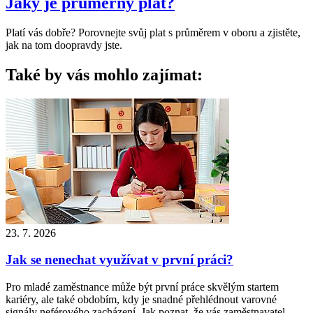
Jaký je průměrný plat?
Platí vás dobře? Porovnejte svůj plat s průměrem v oboru a zjistěte,
jak na tom doopravdy jste.
Také by vás mohlo zajímat:
23. 7. 2026
Jak se nenechat využívat v první práci?
Pro mladé zaměstnance může být první práce skvělým startem
kariéry, ale také obdobím, kdy je snadné přehlédnout varovné
signály neférového zacházení. Jak poznat, že vás zaměstnavatel