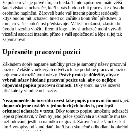
že práce u vás je právě tím, co hledá. Tímto způsobem máte větší
šanci získat si uchazeče, kteří u vás budou chtít pracovat z důvodu
osobního naplnění. Zároveň bude váš inzerát působit seriózněji,
když budou mít uchazeči hned od začátku konkrétní představu o
tom, co vaše společnost představuje. Máte-li možnost, zkuste do
úvodu inzerátu vložit i firemní logo, aby si uchazeč mohl vytvořit
vizuální asociaci inzerátu přímo s vaší společností a lépe si jej tak
zapamatovat.
Upřesněte pracovní pozici
Základem dobře napsané nabídky práce je samotný název pracovní
pozice. Zvláště v některých odvětvích lze podobné pracovní pozice
pojmenovat rozličnými názvy.
Právě proto je důležité, abyste
vybrali název hledané pracovní pozice tak, aby co nejlépe
odpovídal popisu pracovní činnosti.
Díky tomu na váš inzerát
přilákáte ty vhodné uchazeče.
Nezapomeňte do inzerátu uvést také popis pracovní činnosti, jež
doporučujeme uvádět v jednoduchých bodech, pro lepší
orientaci uchazeče v textu.
Díky tomuto popisu umožníte uchazeči
lépe si představit, v čem by jeho práce spočívala a usnadníte mu tak
rozhodování, jestli na nabídku reagovat. Zároveň máte šanci získat
tím životopisy od kandidátů, kteří jsou skutečně odhodlaní konkrétní