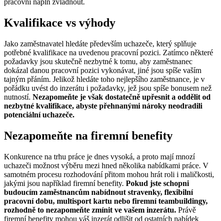
pracovní náplň zvládnout.
Kvalifikace vs výhody
Jako zaměstnavatel hledáte především uchazeče, který splňuje
potřebné kvalifikace na uvedenou pracovní pozici. Zatímco některé
požadavky jsou skutečně nezbytné k tomu, aby zaměstnanec
dokázal danou pracovní pozici vykonávat, jiné jsou spíše vaším
tajným přáním. Jelikož hledáte toho nejlepšího zaměstnance, je v
pořádku uvést do inzerátu i požadavky, jež jsou spíše bonusem než
nutností.
Nezapomeňte je však dostatečně upřesnit a oddělit od
nezbytné kvalifikace, abyste přehnanými nároky neodradili
potenciální uchazeče.
Nezapomeňte na firemní benefity
Konkurence na trhu práce je dnes vysoká, a proto mají mnozí
uchazeči možnost výběru mezi hned několika nabídkami práce. V
samotném procesu rozhodování přitom mohou hrát roli i maličkosti,
jakými jsou například firemní benefity.
Pokud jste schopni
budoucím zaměstnancům nabídnout stravenky, flexibilní
pracovní dobu, multisport kartu nebo firemní teambuildingy,
rozhodně to nezapomeňte zmínit ve vašem inzerátu.
Právě
firemní benefity mohou váš inzerát odlišit od ostatních nabídek