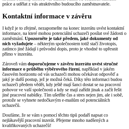
práce a udělat z vás atraktivního budoucího zaměstnavatele.
Kontaktní informace v závěru
I když je to zřejmé, nezapomeňte na konec inzerátu uvést kontaktní
informace, na které mohou potenciální uchazeči posílat své žádosti o
zaměstnání.
Upozorněte je také předem, jaké dokumenty od
nich vyžadujete
– některým společnostem totiž stačí životopis,
zatímco jiné žádají i průvodní dopis, proto je vhodné to upřesnit
přímo v inzerátu.
Zároveň vám
doporučujeme v závěru inzerátu uvést stručné
informace o průběhu výběrového řízení
, například v jakém
časovém horizontu od vás uchazeči mohou očekávat odpověď a
jaký je další postup, jež je možná čeká. Díky této informaci budou
uchazeči předem vědět, kdy ještě mají šanci dostat se na pracovní
pohovor ve vaší společnosti a kdy se mají zařídit jinak a začít řešit
jiné pracovní nabídky. Tím ušetříte čas a stres nejen jim, ale i sobě,
protože se vyhnete nedočkavým e-mailům od potenciálních
uchazečů.
Doufáme, že se vám s pomocí těchto tipů podaří napsat co
nejlákavější pracovní inzerát. Přejeme mnoho nadšených a
kvalifikovaných uchazečů!